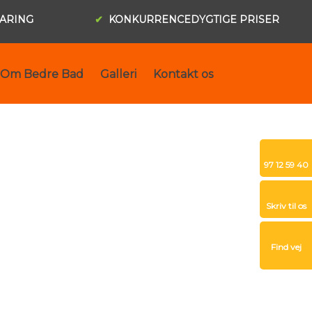
FARING
✔
KONKURRENCEDYGTIGE PRISER
Om Bedre Bad
Galleri
Kontakt os
​97 12 59 40
Skriv til os​
Find vej​