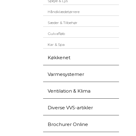
Spejle & Lys
Håndklædetørrere
Sæder & Tilbehør
Gulvafløb
Kar & Spa
Køkkenet
Varmesystemer
Ventilation & Klima
Diverse VVS-artikler
Brochurer Online