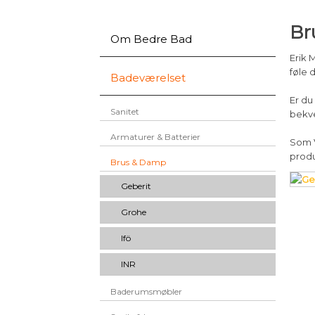
Br
Om Bedre Bad
Erik 
føle 
Badeværelset
Er du
Sanitet
bekve
Armaturer & Batterier
Som V
prod
Brus & Damp
Geberit
Grohe
Ifö
INR
Baderumsmøbler