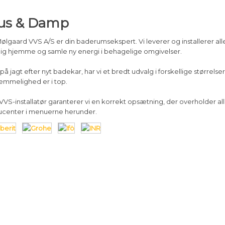
us & Damp
Mølgaard VVS A/S er din baderumsekspert. Vi leverer og installerer al
dig hjemme og samle ny energi i behagelige omgivelser.
 på jagt efter nyt badekar, har vi et bredt udvalg i forskellige størrels
mmelighed er i top.
VS-installatør garanterer vi en korrekt opsætning, der overholder a
ucenter i menuerne herunder.