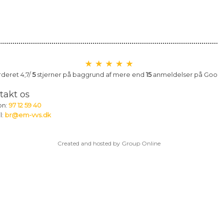
★ ★ ★ ★ ★
urderet 4,7/
5
stjerner på baggrund af mere end
15
anmeldelser på​ Goo
takt os
fon:
97 12 59 40
l:
br@em-vvs.dk
Created and hosted by Group Online