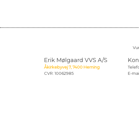
​​V
Erik Mølgaard VVS A/S​
Kon
Åkirkebyvej 7, 7400 Herning​
​Tele
CVR: 10062985
E-mai