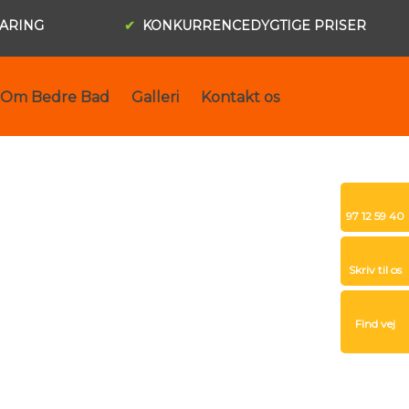
FARING
✔
KONKURRENCEDYGTIGE PRISER
Om Bedre Bad
Galleri
Kontakt os
​97 12 59 40
Skriv til os​
Find vej​