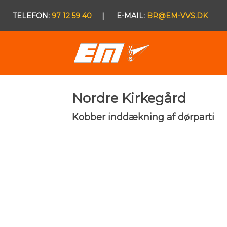
​TELEFON:
97 12 59 40
| E-MAIL:
BR@EM-VVS.DK
​Nordre Kirkegård
Kobber inddækning af dørparti