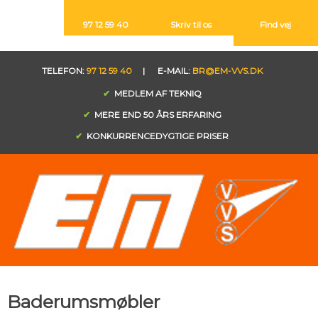
​97 12 59 40
Skriv til os​
Find vej​
​TELEFON:
97 12 59 40
| E-MAIL:
BR@EM-VVS.DK
✔
MEDLEM AF TEKNIQ​
✔
MERE END 50 ÅRS ERFARING
✔
KONKURRENCEDYGTIGE PRISER
Baderumsmøbler