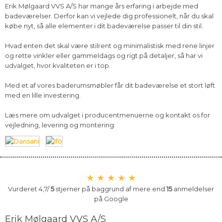
Erik Mølgaard VVS A/S har mange års erfaring i arbejde med
badeværelser. Derfor kan vi vejlede dig professionelt, når du skal
købe nyt, så alle elementer i dit badeværelse passer til din stil.
Hvad enten det skal være stilrent og minimalistisk med rene linjer
og rette vinkler eller gammeldags og rigt på detaljer, så har vi
udvalget, hvor kvaliteten er i top.
Med et af vores baderumsmøbler får dit badeværelse et stort løft
med en lille investering.
Læs mere om udvalget i producentmenuerne og kontakt os for
vejledning, levering og montering.
★ ★ ★ ★ ★
​​Vurderet 4,7/
5
stjerner på baggrund af mere end
15
anmeldelser
på​ Google
Erik Mølgaard VVS A/S​